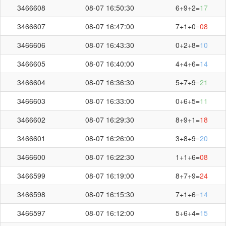
3466608
08-07 16:50:30
6+9+2=
17
3466607
08-07 16:47:00
7+1+0=
08
3466606
08-07 16:43:30
0+2+8=
10
3466605
08-07 16:40:00
4+4+6=
14
3466604
08-07 16:36:30
5+7+9=
21
3466603
08-07 16:33:00
0+6+5=
11
3466602
08-07 16:29:30
8+9+1=
18
3466601
08-07 16:26:00
3+8+9=
20
3466600
08-07 16:22:30
1+1+6=
08
3466599
08-07 16:19:00
8+7+9=
24
3466598
08-07 16:15:30
7+1+6=
14
3466597
08-07 16:12:00
5+6+4=
15