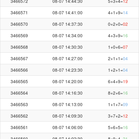
3466572
08-07 14:44:30
5+3+4=
12
3466571
08-07 14:41:00
4+1+9=
14
3466570
08-07 14:37:30
0+2+0=
02
3466569
08-07 14:34:00
4+3+9=
16
3466568
08-07 14:30:30
1+0+6=
07
3466567
08-07 14:27:00
2+1+1=
04
3466566
08-07 14:23:30
1+2+1=
04
3466565
08-07 14:20:00
6+4+9=
19
3466564
08-07 14:16:30
8+2+6=
16
3466563
08-07 14:13:00
1+1+7=
09
3466562
08-07 14:09:30
3+7+2=
12
3466561
08-07 14:06:00
5+6+5=
16
3466560
08-07 14:02:30
8+9+4=
21