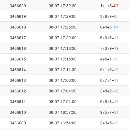
第
3466652
开奖结果
3466620
08-07 17:32:30
1+1+5=
07
3466619
08-07 17:29:00
3+8+9=
20
3466618
08-07 17:25:30
0+4+0=
04
3466617
08-07 17:22:00
5+0+6=
11
+
+
=
1
4
2
07
3466616
08-07 17:18:30
7+3+9=
19
3466615
08-07 17:15:00
4+5+1=
10
3466614
08-07 17:11:30
9+1+5=
15
3466613
08-07 17:08:00
0+7+4=
11
3466612
08-07 17:04:30
3+8+2=
13
刷新
截止第
3466653
期开奖：
02:12
秒
3466611
08-07 17:01:00
5+6+8=
19
3466610
08-07 16:57:30
9+5+7=
21
3466609
08-07 16:54:00
2+3+5=
10