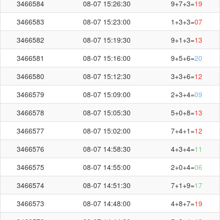
3466584
08-07 15:26:30
9+7+3=
19
3466583
08-07 15:23:00
1+3+3=
07
3466582
08-07 15:19:30
9+1+3=
13
3466581
08-07 15:16:00
9+5+6=
20
3466580
08-07 15:12:30
3+3+6=
12
3466579
08-07 15:09:00
2+3+4=
09
3466578
08-07 15:05:30
5+0+8=
13
3466577
08-07 15:02:00
7+4+1=
12
3466576
08-07 14:58:30
4+3+4=
11
3466575
08-07 14:55:00
2+0+4=
06
3466574
08-07 14:51:30
7+1+9=
17
3466573
08-07 14:48:00
4+8+7=
19