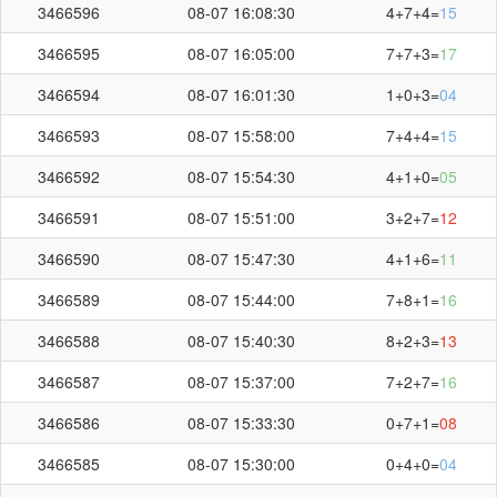
3466596
08-07 16:08:30
4+7+4=
15
3466595
08-07 16:05:00
7+7+3=
17
3466594
08-07 16:01:30
1+0+3=
04
3466593
08-07 15:58:00
7+4+4=
15
3466592
08-07 15:54:30
4+1+0=
05
3466591
08-07 15:51:00
3+2+7=
12
3466590
08-07 15:47:30
4+1+6=
11
3466589
08-07 15:44:00
7+8+1=
16
3466588
08-07 15:40:30
8+2+3=
13
3466587
08-07 15:37:00
7+2+7=
16
3466586
08-07 15:33:30
0+7+1=
08
3466585
08-07 15:30:00
0+4+0=
04